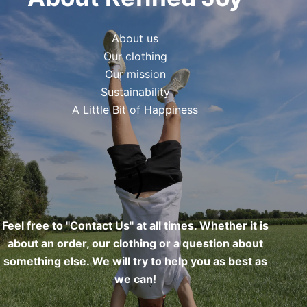
About us
Our clothing
Our mission
Sustainability
A Little Bit of Happiness
Feel free to "
Contact Us
" at all times. Whether it is
about an order, our clothing or a question about
something else. We will try to help you as best as
we can!